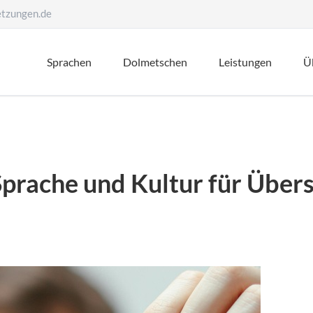
etzungen.de
Sprachen
Dolmetschen
Leistungen
Ü
Juristische Überset
Technische Überset
Beglaubigte Urkund
prache und Kultur für Übers
Medizinische Übers
Pharmazeutische Ü
Wirtschaft und Han
Websites und Marke
Tourismus und Gast
Lektorat und Korrek