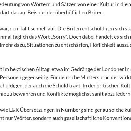
Bedeutung von Wörtern und Sätzen von einer Kultur in die 
ärt das am Beispiel der überhöflichen Briten.
r, dem fällt schnell auf: Die Briten entschuldigen sich 
mal täglich das Wort „Sorry“. Doch dabei handelt es sich 
lmehr dazu, Situationen zu entschärfen, Höflichkeit ausz
oft im hektischen Alltag, etwa im Gedränge der Londoner 
 Personen gegenseitig. Für deutsche Muttersprachler wirkt 
chuldigen, der auch die Schuld trägt. In der britischen Ku
onie zu bewahren und Konflikte möglichst sanft abzufedern
 wie L&K Übersetzungen in Nürnberg sind genau solche kul
cht nur Wörter, sondern auch gesellschaftliche Konventi