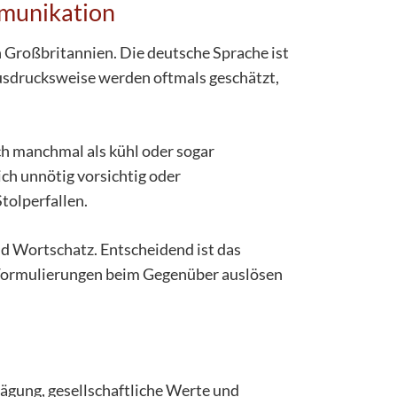
mmunikation
 in Großbritannien. Die deutsche Sprache ist
 Ausdrucksweise werden oftmals geschätzt,
ch manchmal als kühl oder sogar
ch unnötig vorsichtig oder
tolperfallen.
d Wortschatz. Entscheidend ist das
e Formulierungen beim Gegenüber auslösen
rägung, gesellschaftliche Werte und