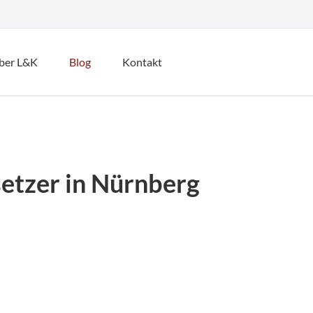
Navigation
überspringen
ber L&K
Blog
Kontakt
zungen
zungen
enübersetzungen
etzer in Nürnberg
etzungen
bersetzungen
del
ting
ronomie
torat